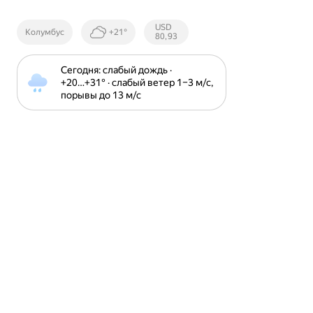
Курсы ЦБ
USD
Колумбус
+21°
РФ
80,93
Сегодня: слабый дождь · 
+20⁠…⁠+31⁠° · слабый ветер 1⁠–⁠3 м⁠/⁠с, 
порывы до 13 м⁠/⁠с